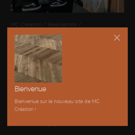
MC Création
/
Réalisations
/
Boutique
vêtemetns &
accessoires
Agencement et création du mobilier pour cette
boutique de vêtements et accesoires :
Bienvenue
Banque d'accueil
Bienvenue sur le nouveau site de MC
Bardage bois
Création !
Etagères et meuble vitrine
Cabine d'essayage