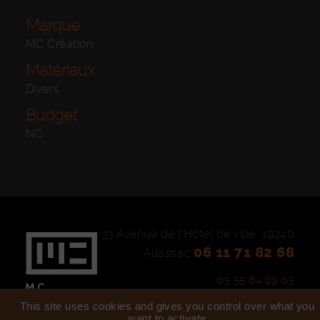
Marque
MC Création
Matériaux
Divers
Budget
NC
33 Avenue de l'Hôtel de ville
19240
06 11 71 82 68
Allassac
05 55 84 99 05
This site uses cookies and gives you control over what you
want to activate